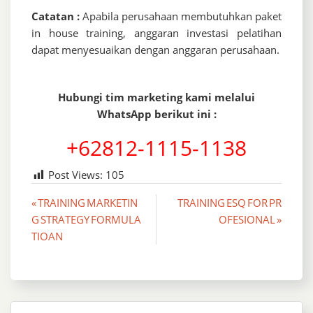
Catatan :
Apabila perusahaan membutuhkan paket
in house training, anggaran investasi pelatihan
dapat menyesuaikan dengan anggaran perusahaan.
Hubungi tim marketing kami melalui
WhatsApp berikut ini :
+62812-1115-1138
Post Views:
105
Post
« TRAINING MARKETIN
TRAINING ESQ FOR PR
G STRATEGY FORMULA
OFESIONAL »
navigation
TIOAN