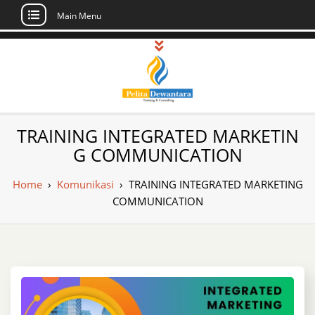
Main Menu
Skip
to
content
Pusat Pelatihan
Informasi Public Training, Inhouse,
TRAINING INTEGRATED MARKETIN
Sertifikasi di Indonesia
dan Sertifikasi –
G COMMUNICATION
Daftar Training
Home
›
Komunikasi
›
TRAINING INTEGRATED MARKETING
Indonesia
COMMUNICATION