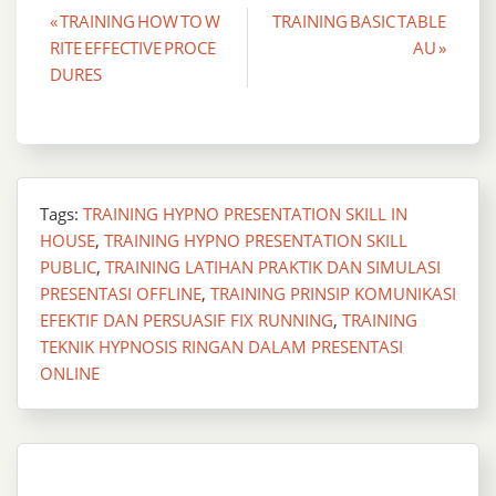
Post
« TRAINING HOW TO W
TRAINING BASIC TABLE
RITE EFFECTIVE PROCE
AU »
navigation
DURES
Tags:
TRAINING HYPNO PRESENTATION SKILL IN
HOUSE
,
TRAINING HYPNO PRESENTATION SKILL
PUBLIC
,
TRAINING LATIHAN PRAKTIK DAN SIMULASI
PRESENTASI OFFLINE
,
TRAINING PRINSIP KOMUNIKASI
EFEKTIF DAN PERSUASIF FIX RUNNING
,
TRAINING
TEKNIK HYPNOSIS RINGAN DALAM PRESENTASI
ONLINE