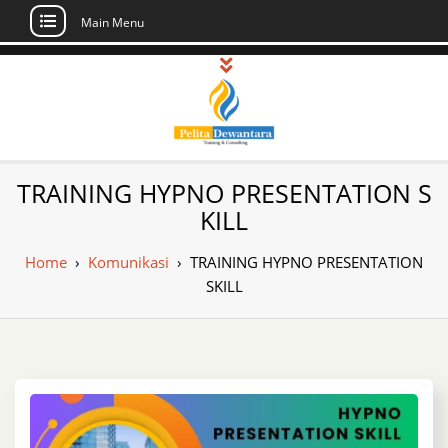
Main Menu
Skip
to
content
Pusat Pelatihan
Informasi Public Training, Inhouse,
TRAINING HYPNO PRESENTATION S
Sertifikasi di Indonesia
dan Sertifikasi –
KILL
Daftar Training
Home
›
Komunikasi
›
TRAINING HYPNO PRESENTATION
Indonesia
SKILL