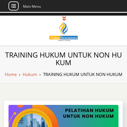
Main Menu
Skip
to
content
Pusat Pelatihan
Informasi Public Training, Inhouse,
TRAINING HUKUM UNTUK NON HU
Sertifikasi di Indonesia
dan Sertifikasi –
KUM
Daftar Training
Home
›
Hukum
›
TRAINING HUKUM UNTUK NON HUKUM
Indonesia