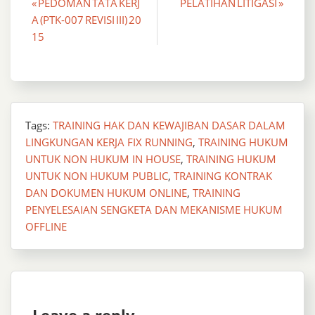
Post
« PEDOMAN TATA KERJ
PELATIHAN LITIGASI »
A (PTK-007 REVISI III) 20
navigation
15
Tags:
TRAINING HAK DAN KEWAJIBAN DASAR DALAM
LINGKUNGAN KERJA FIX RUNNING
,
TRAINING HUKUM
UNTUK NON HUKUM IN HOUSE
,
TRAINING HUKUM
UNTUK NON HUKUM PUBLIC
,
TRAINING KONTRAK
DAN DOKUMEN HUKUM ONLINE
,
TRAINING
PENYELESAIAN SENGKETA DAN MEKANISME HUKUM
OFFLINE