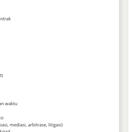
ntrak
t)
an waktu
si
i, mediasi, arbitrase, litigasi)
fektif