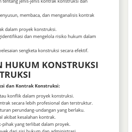
entang jenis-jenis kontrak konstruksi dan
yusun, membaca, dan menganalisis kontrak
k dalam proyek konstruksi.
entifikasi dan mengelola risiko hukum dalam
lesaian sengketa konstruksi secara efektif.
N HUKUM KONSTRUKSI
TRUKSI
si dan Kontrak Konstruksi:
tau konflik dalam proyek konstruksi.
ak secara lebih profesional dan terstruktur.
turan perundang-undangan yang berlaku.
l akibat kesalahan kontrak.
pihak yang terlibat dalam proyek.
ek dari sisi hukum dan administrasi.