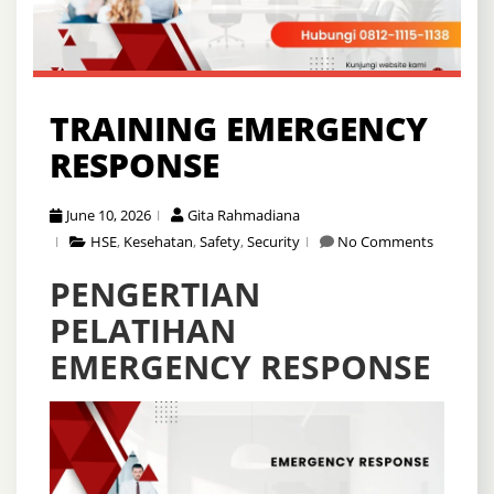
TRAINING EMERGENCY
RESPONSE
June 10, 2026
Gita Rahmadiana
HSE
,
Kesehatan
,
Safety
,
Security
No Comments
PENGERTIAN
PELATIHAN
EMERGENCY RESPONSE