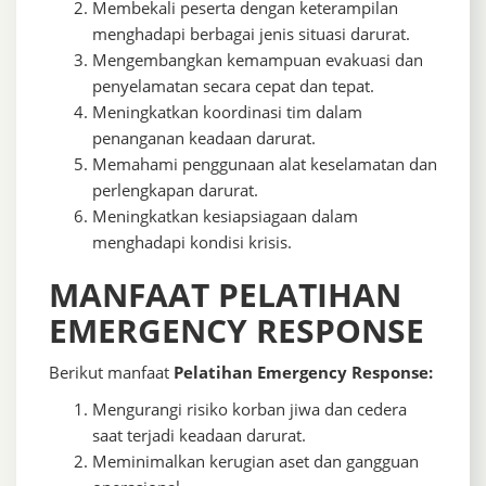
Membekali peserta dengan keterampilan
menghadapi berbagai jenis situasi darurat.
Mengembangkan kemampuan evakuasi dan
penyelamatan secara cepat dan tepat.
Meningkatkan koordinasi tim dalam
penanganan keadaan darurat.
Memahami penggunaan alat keselamatan dan
perlengkapan darurat.
Meningkatkan kesiapsiagaan dalam
menghadapi kondisi krisis.
MANFAAT PELATIHAN
EMERGENCY RESPONSE
Berikut manfaat
Pelatihan Emergency Response:
Mengurangi risiko korban jiwa dan cedera
saat terjadi keadaan darurat.
Meminimalkan kerugian aset dan gangguan