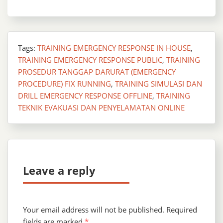
Tags:
TRAINING EMERGENCY RESPONSE IN HOUSE
,
TRAINING EMERGENCY RESPONSE PUBLIC
,
TRAINING
PROSEDUR TANGGAP DARURAT (EMERGENCY
PROCEDURE) FIX RUNNING
,
TRAINING SIMULASI DAN
DRILL EMERGENCY RESPONSE OFFLINE
,
TRAINING
TEKNIK EVAKUASI DAN PENYELAMATAN ONLINE
Leave a reply
Your email address will not be published.
Required
fields are marked
*