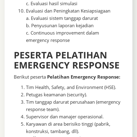
c. Evaluasi hasil simulasi
Evaluasi dan Peningkatan Kesiapsiagaan
a. Evaluasi sistem tanggap darurat
b. Penyusunan laporan kejadian
c. Continuous improvement dalam
emergency response
PESERTA PELATIHAN
EMERGENCY RESPONSE
Berikut peserta
Pelatihan Emergency Response:
Tim Health, Safety, and Environment (HSE).
Petugas keamanan (security).
Tim tanggap darurat perusahaan (emergency
response team).
Supervisor dan manajer operasional.
Karyawan di area berisiko tinggi (pabrik,
konstruksi, tambang, dll).