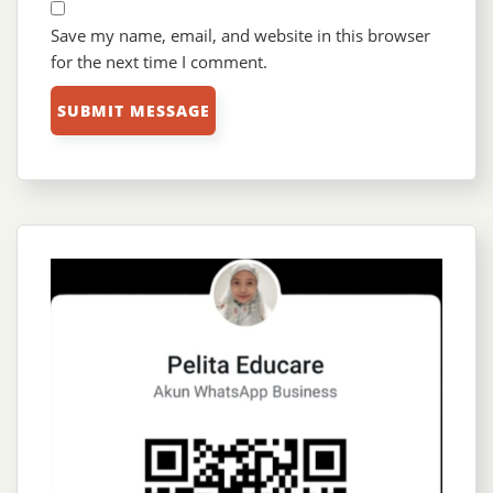
Save my name, email, and website in this browser
for the next time I comment.