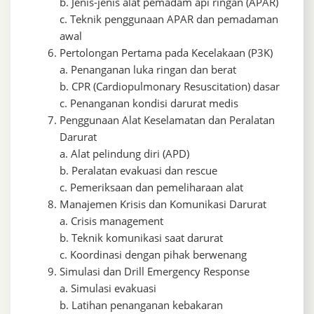
b. Jenis-jenis alat pemadam api ringan (APAR)
c. Teknik penggunaan APAR dan pemadaman
awal
Pertolongan Pertama pada Kecelakaan (P3K)
a. Penanganan luka ringan dan berat
b. CPR (Cardiopulmonary Resuscitation) dasar
c. Penanganan kondisi darurat medis
Penggunaan Alat Keselamatan dan Peralatan
Darurat
a. Alat pelindung diri (APD)
b. Peralatan evakuasi dan rescue
c. Pemeriksaan dan pemeliharaan alat
Manajemen Krisis dan Komunikasi Darurat
a. Crisis management
b. Teknik komunikasi saat darurat
c. Koordinasi dengan pihak berwenang
Simulasi dan Drill Emergency Response
a. Simulasi evakuasi
b. Latihan penanganan kebakaran