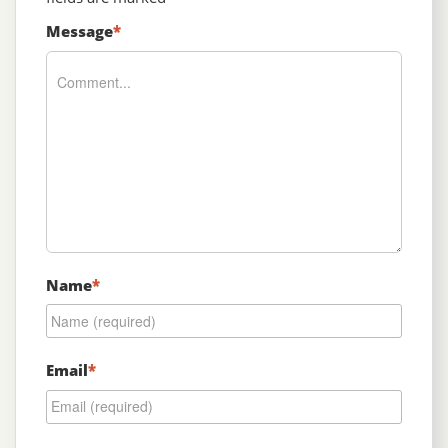
Message
*
Name
*
Email
*