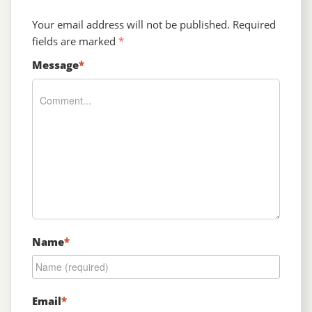
Your email address will not be published.
Required
fields are marked
*
Message
*
Name
*
Email
*