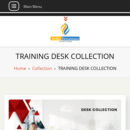
Main Menu
Skip
to
content
Pusat Pelatihan
Informasi Public Training, Inhouse,
TRAINING DESK COLLECTION
Sertifikasi di Indonesia
dan Sertifikasi –
Home
›
Collection
›
TRAINING DESK COLLECTION
Daftar Training
Indonesia