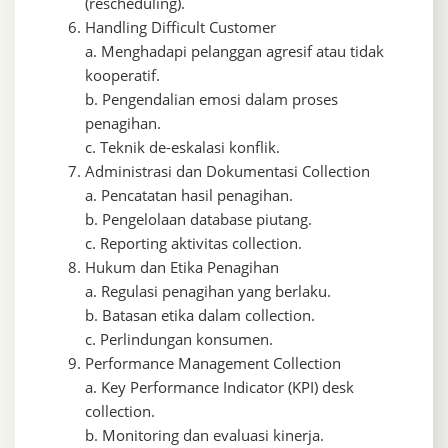
(rescheduling).
Handling Difficult Customer
a. Menghadapi pelanggan agresif atau tidak
kooperatif.
b. Pengendalian emosi dalam proses
penagihan.
c. Teknik de-eskalasi konflik.
Administrasi dan Dokumentasi Collection
a. Pencatatan hasil penagihan.
b. Pengelolaan database piutang.
c. Reporting aktivitas collection.
Hukum dan Etika Penagihan
a. Regulasi penagihan yang berlaku.
b. Batasan etika dalam collection.
c. Perlindungan konsumen.
Performance Management Collection
a. Key Performance Indicator (KPI) desk
collection.
b. Monitoring dan evaluasi kinerja.