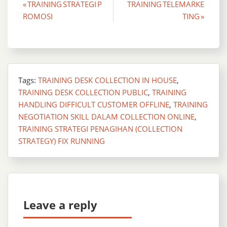
Post
« TRAINING STRATEGI P
TRAINING TELEMARKE
ROMOSI
TING »
navigation
Tags:
TRAINING DESK COLLECTION IN HOUSE
,
TRAINING DESK COLLECTION PUBLIC
,
TRAINING
HANDLING DIFFICULT CUSTOMER OFFLINE
,
TRAINING
NEGOTIATION SKILL DALAM COLLECTION ONLINE
,
TRAINING STRATEGI PENAGIHAN (COLLECTION
STRATEGY) FIX RUNNING
Leave a reply