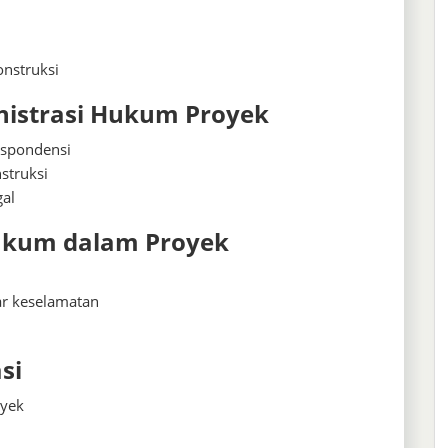
onstruksi
nistrasi Hukum Proyek
espondensi
struksi
gal
Hukum dalam Proyek
ar keselamatan
m
si
oyek