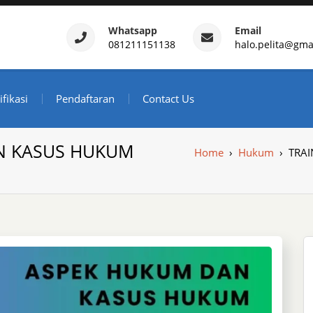
Whatsapp
Email
081211151138
halo.pelita@gma
ertifikasi – Daftar Trainin
ndonesia
ifikasi
Pendaftaran
Contact Us
N KASUS HUKUM
Home
›
Hukum
›
TRA