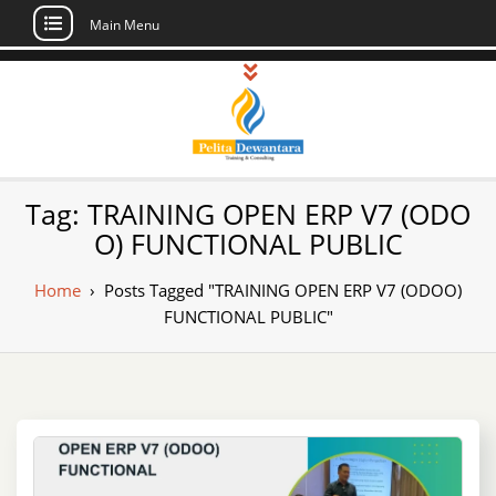
Main Menu
Skip
to
content
Pusat Pelatihan
Informasi Public Training, Inhouse,
Tag:
TRAINING OPEN ERP V7 (ODO
Sertifikasi di Indonesia
dan Sertifikasi –
O) FUNCTIONAL PUBLIC
Daftar Training
Home
›
Posts Tagged "TRAINING OPEN ERP V7 (ODOO)
Indonesia
FUNCTIONAL PUBLIC"