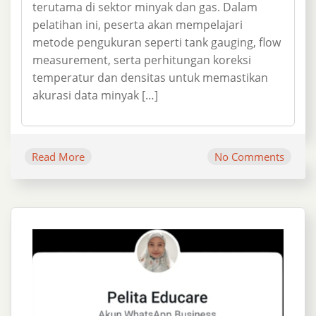
terutama di sektor minyak dan gas. Dalam
pelatihan ini, peserta akan mempelajari
metode pengukuran seperti tank gauging, flow
measurement, serta perhitungan koreksi
temperatur dan densitas untuk memastikan
akurasi data minyak […]
Read More
No Comments