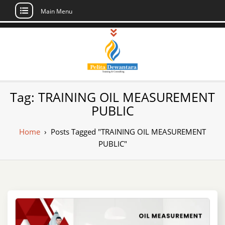
Main Menu
Skip
to
content
Pusat Pelatihan
Informasi Public Training, Inhouse,
Tag:
TRAINING OIL MEASUREMENT
Sertifikasi di Indonesia
dan Sertifikasi –
PUBLIC
Daftar Training
Home
›
Posts Tagged "TRAINING OIL MEASUREMENT
Indonesia
PUBLIC"