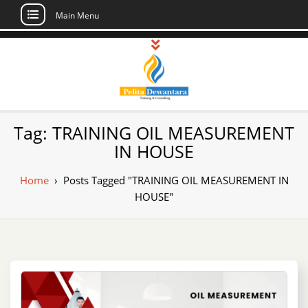
Main Menu
Skip
to
content
Pusat Pelatihan
Informasi Public Training, Inhouse,
Tag:
TRAINING OIL MEASUREMENT
Sertifikasi di Indonesia
dan Sertifikasi –
IN HOUSE
Daftar Training
Home
›
Posts Tagged "TRAINING OIL MEASUREMENT IN
Indonesia
HOUSE"