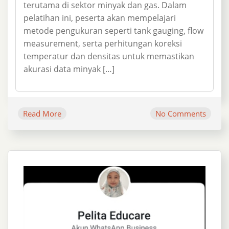
terutama di sektor minyak dan gas. Dalam
pelatihan ini, peserta akan mempelajari
metode pengukuran seperti tank gauging, flow
measurement, serta perhitungan koreksi
temperatur dan densitas untuk memastikan
akurasi data minyak […]
Read More
No Comments