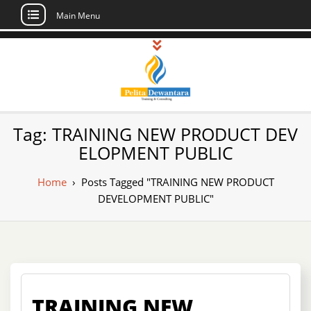
Main Menu
Skip
to
content
Pusat Pelatihan
Informasi Public Training, Inhouse,
Tag:
TRAINING NEW PRODUCT DEV
Sertifikasi di Indonesia
dan Sertifikasi –
ELOPMENT PUBLIC
Daftar Training
Home
›
Posts Tagged "TRAINING NEW PRODUCT
Indonesia
DEVELOPMENT PUBLIC"
TRAINING NEW