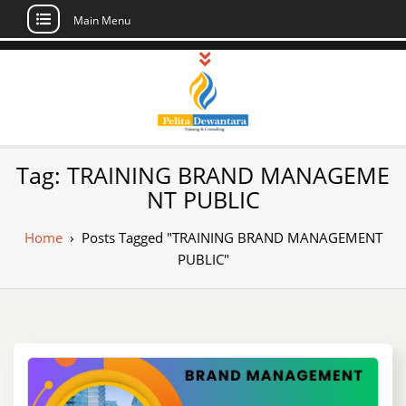
Main Menu
Skip
to
content
Pusat Pelatihan
Informasi Public Training, Inhouse,
Tag:
TRAINING BRAND MANAGEME
Sertifikasi di Indonesia
dan Sertifikasi –
NT PUBLIC
Daftar Training
Home
›
Posts Tagged "TRAINING BRAND MANAGEMENT
Indonesia
PUBLIC"