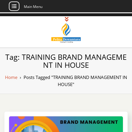
Main Menu
Skip
to
content
Pusat Pelatihan
Informasi Public Training, Inhouse,
Tag:
TRAINING BRAND MANAGEME
Sertifikasi di Indonesia
dan Sertifikasi –
NT IN HOUSE
Daftar Training
Home
›
Posts Tagged "TRAINING BRAND MANAGEMENT IN
Indonesia
HOUSE"