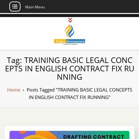
Main Menu
Skip
to
content
Pusat Pelatihan
Informasi Public Training, Inhouse,
Tag:
TRAINING BASIC LEGAL CONC
Sertifikasi di Indonesia
dan Sertifikasi –
EPTS IN ENGLISH CONTRACT FIX RU
NNING
Daftar Training
Indonesia
Home
›
Posts Tagged "TRAINING BASIC LEGAL CONCEPTS
IN ENGLISH CONTRACT FIX RUNNING"