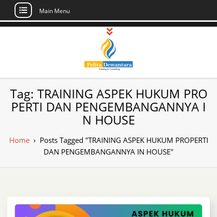
Main Menu
Skip
to
content
Pusat Pelatihan
Informasi Public Training, Inhouse,
Tag:
TRAINING ASPEK HUKUM PRO
Sertifikasi di Indonesia
dan Sertifikasi –
PERTI DAN PENGEMBANGANNYA I
N HOUSE
Daftar Training
Indonesia
Home
›
Posts Tagged "TRAINING ASPEK HUKUM PROPERTI
DAN PENGEMBANGANNYA IN HOUSE"