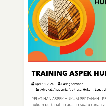
TRAINING ASPEK H
April 18, 2024
Paring Sarwono
Advokat
,
Akademis
,
Arbitrase
,
Hukum
,
Legal
,
L
PELATIHAN ASPEK HUKUM PERTANAH P
hukum pertanahan adalah suatu ranah y