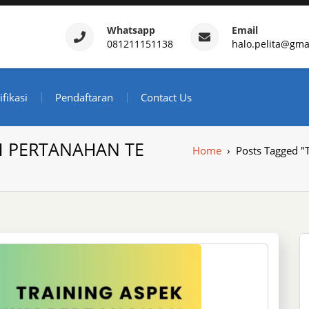
Whatsapp
Email
081211151138
halo.pelita@gma
ertifikasi – Daftar Trainin
ndonesia
ifikasi
Pendaftaran
Contact Us
M PERTANAHAN TE
Home
›
Posts Tagged