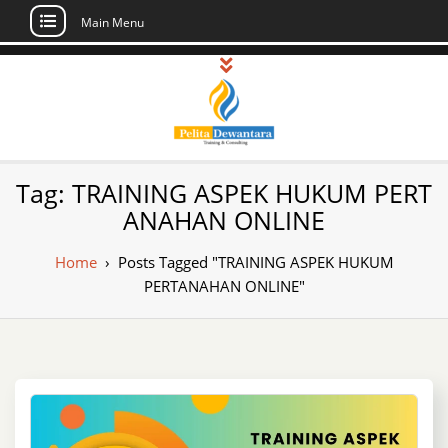
Main Menu
Skip
to
content
Pusat Pelatihan
Informasi Public Training, Inhouse,
Tag:
TRAINING ASPEK HUKUM PERT
Sertifikasi di Indonesia
dan Sertifikasi –
ANAHAN ONLINE
Daftar Training
Home
›
Posts Tagged "TRAINING ASPEK HUKUM
Indonesia
PERTANAHAN ONLINE"