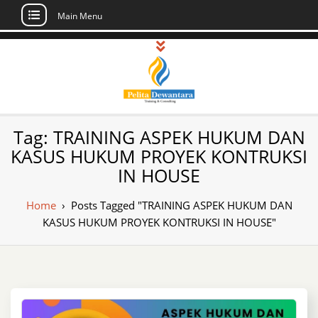
Main Menu
Skip
to
content
Pusat Pelatihan
Informasi Public Training, Inhouse,
Tag:
TRAINING ASPEK HUKUM DAN
Sertifikasi di Indonesia
dan Sertifikasi –
KASUS HUKUM PROYEK KONTRUKSI
IN HOUSE
Daftar Training
Indonesia
Home
›
Posts Tagged "TRAINING ASPEK HUKUM DAN
KASUS HUKUM PROYEK KONTRUKSI IN HOUSE"