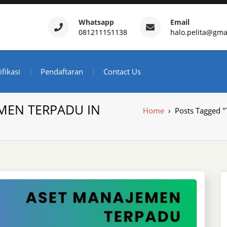
Whatsapp
Email
081211151138
halo.pelita@gma
ertifikasi – Daftar Trainin
ndonesia
ifikasi
Pendaftaran
Contact Us
MEN TERPADU IN
Home
›
Posts Tagged