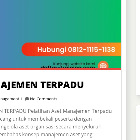
NAJEMEN TERPADU
nagement
No Comments
 TERPADU Pelatihan Aset Manajemen Terpadu
ncang untuk membekali peserta dengan
gelola aset organisasi secara menyeluruh,
ni membahas konsep manajemen aset yang