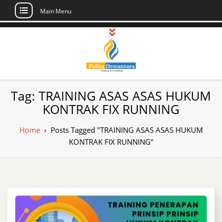
Main Menu
Skip
to
content
Pusat Pelatihan
Informasi Public Training, Inhouse,
Tag:
TRAINING ASAS ASAS HUKUM
Sertifikasi di Indonesia
dan Sertifikasi –
KONTRAK FIX RUNNING
Daftar Training
Home
›
Posts Tagged "TRAINING ASAS ASAS HUKUM
Indonesia
KONTRAK FIX RUNNING"