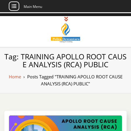
Main Menu
Skip
to
content
Pusat Pelatihan
Informasi Public Training, Inhouse,
Tag:
TRAINING APOLLO ROOT CAUS
Sertifikasi di Indonesia
dan Sertifikasi –
E ANALYSIS (RCA) PUBLIC
Daftar Training
Home
›
Posts Tagged "TRAINING APOLLO ROOT CAUSE
Indonesia
ANALYSIS (RCA) PUBLIC"