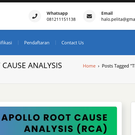
Whatsapp
Email
081211151138
halo.pelita@gma
ertifikasi – Daftar Trainin
ndonesia
ifikasi
Pendaftaran
Contact Us
 CAUSE ANALYSIS
Home
›
Posts Tagged 